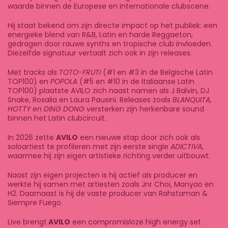
waarde binnen de
Europese en internationale clubscene
.
Hij staat bekend om zijn directe impact op het publiek: een
energieke
blend van R&B, Latin en harde Reggaeton,
gedragen door rauwe synths en tropische club invloeden.
Diezelfde signatuur vertaalt zich ook in zijn releases.
Met tracks als
TOTO-FRUTI
(#1 en #3 in de Belgische Latin
TOP100)
en
POPOLA
(#5 en #10 in de Italiaanse Latin
TOP100)
plaatste AVILO zich
naast namen als J Balvin, DJ
Snake, Rosalia en Laura Pausini.
Releases zoals
BLANQUITA,
HOTTY en DING DONG
versterken zijn herkenbare sound
binnen het Latin clubcircuit.
In 2026 zette
AVILO
een nieuwe stap door zich ook als
soloartiest
te profileren met zijn eerste single
ADICTIVA
,
waarmee hij zijn eigen artistieke richting verder uitbouwt.
Naast zijn eigen projecten is hij actief
als producer en
werkte hij samen met
artiesten zoals
Jnr Choi, Manyao en
H2
. Daarnaast is hij de
vaste producer van Rahstaman &
Siempre Fuego.
Live brengt
AVILO
een
compromisloze high energy set