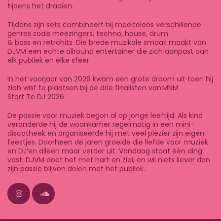
tijdens het draaien.
Tijdens zijn sets combineert hij moeiteloos verschillende
genres zoals meezingers, techno, house, drum
& bass en retrohits. Die brede muzikale smaak maakt van
DJVM een echte allround entertainer die zich aanpast aan
elk publiek en elke sfeer.
In het voorjaar van 2026 kwam een grote droom uit toen hij
zich wist te plaatsen bij de drie finalisten van MNM
Start To DJ 2026.
De passie voor muziek begon al op jonge leeftijd. Als kind
veranderde hij de woonkamer regelmatig in een mini-
discotheek en organiseerde hij met veel plezier zijn eigen
feestjes. Doorheen de jaren groeide die liefde voor muziek
en DJ’en alleen maar verder uit. Vandaag staat één ding
vast: DJVM doet het met hart en ziel, en wil niets liever dan
zijn passie blijven delen met het publiek.