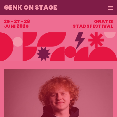
GENK ON STAGE
ME
26 • 27 • 28
GRATIS
JUNI 2026
STADSFESTIVAL