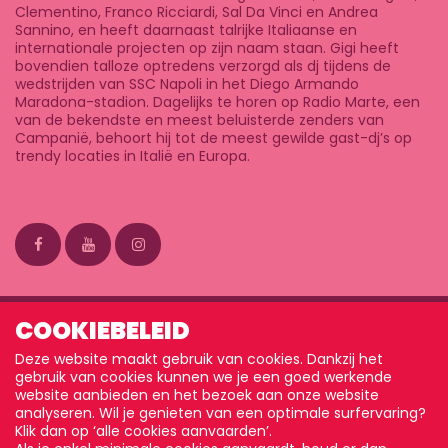
Clementino, Franco Ricciardi, Sal Da Vinci en Andrea
Sannino, en heeft daarnaast talrijke Italiaanse en
internationale projecten op zijn naam staan. Gigi heeft
bovendien talloze optredens verzorgd als dj tijdens de
wedstrijden van SSC Napoli in het Diego Armando
Maradona-stadion. Dagelijks te horen op Radio Marte, een
van de bekendste en meest beluisterde zenders van
Campanië, behoort hij tot de meest gewilde gast-dj’s op
trendy locaties in Italië en Europa.
COOKIEBELEID
Deze website maakt gebruik van cookies. Dankzij het
gebruik van cookies kunnen we je een goed werkende
website aanbieden en het bezoek aan onze website
analyseren. Wil je genieten van een optimale surfervaring?
Klik dan op ‘alle cookies aanvaarden’.
DISCLAIMER