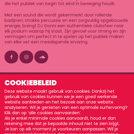
die het publiek van begin tot eind in beweging houdt.
Met een sound die wordt gekenmerkt door rollende
baslijnen, strakke percussie en een zorgvuldig opgebouwde
energie, brengt DJ Gonni een authentieke clubsfeer naar
elk podium waarop hij staat. Zijn gevoel voor timing en zijn
vermogen om perfect in te spelen op het publiek maken
van elke set een meeslepende ervaring.
COOKIEBELEID
Deze website maakt gebruik van cookies. Dankzij het
gebruik van cookies kunnen we je een goed werkende
website aanbieden en het bezoek aan onze website
analyseren. Wil je genieten van een optimale surfervaring?
Klik dan op ‘alle cookies aanvaarden’.
DISCLAIMER
Als je enkel minimale cookies aanvaardt, houd er dan
PRIVACY POLICY
rekening mee dat je bepaalde inhoud niet te zien krijgt.
WEBDESIGN © SANMAX PROJECTS
Je kan op elk moment je voorkeuren aanpassen. Wil je