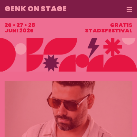
GENK ON STAGE
ME
26 • 27 • 28
GRATIS
JUNI 2026
STADSFESTIVAL