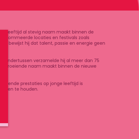
onge leeftijd al stevig naam maakt binnen de
renommeerde locaties en festivals zoals
al bewijst hij dat talent, passie en energie geen
ien: ondertussen verzamelde hij al meer dan 75
snel groeiende naam maakt binnen de nieuwe
allende prestaties op jonge leeftijd is
e gaten te houden.