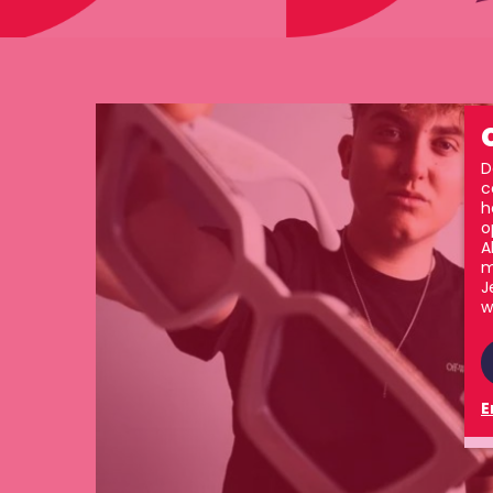
D
c
h
o
A
m
J
w
E