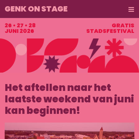
GENK ON STAGE
ME
26 • 27 • 28
GRATIS
JUNI 2026
STADSFESTIVAL
Het aftellen naar het
laatste weekend van juni
kan beginnen!