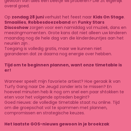
gewoon van alles een beetje wil proberen? Die zit eigenlijk
overal goed.
Op
zondag 28 juni
verhuist het feest naar
Kids On Stage
.
Smaailies
,
Robbesdoezeband
en
Funky Stars
Discoshow
zorgen voor een namiddag vol muziek, dans en
meezingmomenten. Grote kans dat niet alleen uw kinderen
maandag nog de hele dag van die kinderdeuntjes aan het
neuriën zijn .
Toegang is volledig gratis, maar we kunnen niet
garanderen dat ze daarna nog energie over hebben.
Tijd om te beginnen plannen, want onze timetable is
er!
Wanneer speelt mijn favoriete artiest? Hoe geraak ik van
Turfy Gang naar De Jeugd zonder iets te missen? En
hoeveel minuten heb ik nog om snel een paar shtokken te
eten voor het volgende optreden begint?
Goed nieuws: de volledige timetable staat nu online. Tijd
om die groepschat vol te spammen met plannen,
compromissen en strategische keuzes.
Het laatste GOS-nieuws gewoon in je broekzak